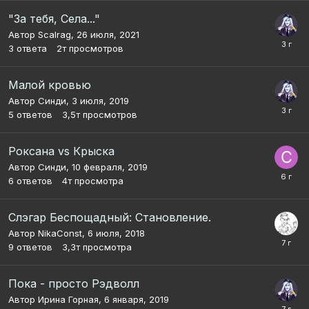
"За тебя, Села..."
Автор
Scalrag
,
26 июля, 2021
3
ответа
2т
просмотров
Малой кровью
Автор
Синди
,
3 июля, 2019
5
ответов
3,5т
просмотров
Роксана vs Крыска
Автор
Синди
,
10 февраля, 2019
6
ответов
4т
просмотра
Слэгар Беспощадный: Становление.
Автор
NikaConst
,
6 июля, 2018
9
ответов
3,3т
просмотра
Пока - просто Рэдволл
Автор
Ирина Горная
,
6 января, 2019