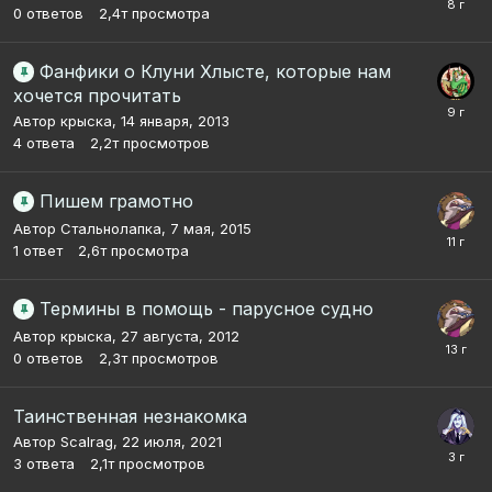
0
ответов
2,4т
просмотра
Фанфики о Клуни Хлысте, которые нам
хочется прочитать
Автор
крыска
,
14 января, 2013
4
ответа
2,2т
просмотров
Пишем грамотно
Автор
Стальнолапка
,
7 мая, 2015
1
ответ
2,6т
просмотра
Термины в помощь - парусное судно
Автор
крыска
,
27 августа, 2012
0
ответов
2,3т
просмотров
Таинственная незнакомка
Автор
Scalrag
,
22 июля, 2021
3
ответа
2,1т
просмотров