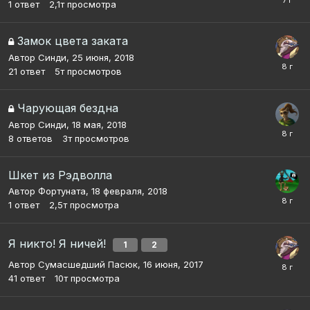
1
ответ
2,1т
просмотра
Замок цвета заката
Автор
Синди
,
25 июня, 2018
21
ответ
5т
просмотров
Чарующая бездна
Автор
Синди
,
18 мая, 2018
8
ответов
3т
просмотров
Шкет из Рэдволла
Автор
Фортуната
,
18 февраля, 2018
1
ответ
2,5т
просмотра
Я никто! Я ничей!
1
2
Автор
Сумасшедший Пасюк
,
16 июня, 2017
41
ответ
10т
просмотра