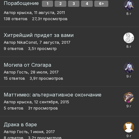
Порабощение
1
2
3
4
6
Автор
крыска
,
11 августа, 2011
138
ответов
27,3т
просмотров
Хитрейший придет за вами
Автор
NikaConst
,
7 августа, 2017
9
ответов
3,5т
просмотр
Могила от Слэгара
Автор Гость,
28 июля, 2017
15
ответов
3,9т
просмотров
Маттимео: альтернативное окончание
Автор
крыска
,
12 сентября, 2015
5
ответов
3т
просмотров
Драка в баре
Автор Гость,
1 июня, 2017
8
ответов
3,2т
просмотров