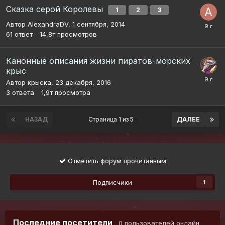
Сказка серой Королевы
1
2
3
Автор
AlexandraDV
,
1 сентября, 2014
61
ответ
14,8т
просмотров
Канонные описания жизни пиратов-морских
крыс
Автор
крыска
,
23 декабря, 2016
3
ответа
1,9т
просмотра
НАЗАД
Страница 1 из 5
ДАЛЕЕ
Отметить форум прочитанным
Подписчики
1
Последние посетители
0 пользователей онлайн