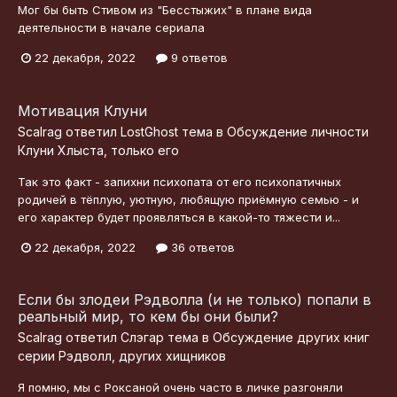
Мог бы быть Стивом из "Бесстыжих" в плане вида
деятельности в начале сериала
22 декабря, 2022
9 ответов
Мотивация Клуни
Scalrag
ответил
LostGhost
тема в
Обсуждение личности
Клуни Хлыста, только его
Так это факт - запихни психопата от его психопатичных
родичей в тёплую, уютную, любящую приёмную семью - и
его характер будет проявляться в какой-то тяжести и...
22 декабря, 2022
36 ответов
Если бы злодеи Рэдволла (и не только) попали в
реальный мир, то кем бы они были?
Scalrag
ответил
Слэгар
тема в
Обсуждение других книг
серии Рэдволл, других хищников
Я помню, мы с Роксаной очень часто в личке разгоняли