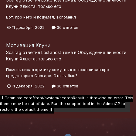
Клуни Хлыста, только его
Вот, про него и подумал, вспомнил
11 декабря, 2022
36 ответов
Мотивация Клуни
Scalrag
ответил
LostGhost
тема в
Обсуждение личности
Клуни Хлыста, только его
Помню, писал критику кому-то, кто тоже писал про
предысторию Слэгара. Это ты был?
11 декабря, 2022
36 ответов
[[Template core/front/system/searchResult is throwing an error. This
theme may be out of date. Run the support tool in the AdminCP to
restore the default theme.]]