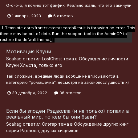
О-о-о-о, я помню тот фанфик. Реально жаль, что его закинули
1 января, 2023
6 ответов
[[Template core/front/system/searchResult is throwing an error. This
theme may be out of date. Run the support tool in the AdminCP to
restore the default theme.]]
Мотивация Клуни
Scalrag
ответил
LostGhost
тема в
Обсуждение личности
Клуни Хлыста, только его
Так сложные, вредные люди вообще не вписываются в
категорию "ромашечка", несмотря на законопослушность х)
30 декабря, 2022
36 ответов
Если бы злодеи Рэдволла (и не только) попали в
реальный мир, то кем бы они были?
Scalrag
ответил
Слэгар
тема в
Обсуждение других книг
серии Рэдволл, других хищников