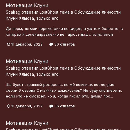
Мотивация Клуни
Scalrag
ответил
LostGhost
тема в
Обсуждение личности
Клуни Хлыста, только его
Да норм, ты мои первые фики не видел, а уж тем более те, в
которых я целенаправленно не парюсь над стилистикой
11 декабря, 2022
36 ответов
Мотивация Клуни
Scalrag
ответил
LostGhost
тема в
Обсуждение личности
Клуни Хлыста, только его
Ща будет странный референс, но мб помнишь последние
серии 6 сезона Отчаянных домохозяек? Не буду спойлерить,
если кто не смотрел, но я, когда писал это, думал про...
11 декабря, 2022
36 ответов
Мотивация Клуни
Scalrag
ответил
LostGhost
тема в
Обсуждение личности