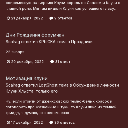
современную au-версию Клуни-король со Скалом и Клуни с
главной роли. Мы там видели Клуни как успешного главу...
21 декабря, 2022
9 ответов
Дни Рождения форумчан
Scalrag
ответил
KPbICKA
тема в
Праздники
22 января
20 декабря, 2022
31 ответ
Мотивация Клуни
Scalrag
ответил
LostGhost
тема в
Обсуждение личности
Клуни Хлыста, только его
Ну, если отойти от джейксовских тёмно-белых красок и
поговорить про жизненные штуки, то Клуни явно из тёмной
триады, я думаю, это несомненно
17 декабря, 2022
36 ответов