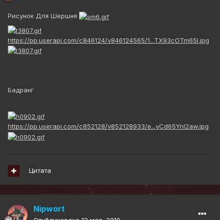
Рисунок Для Шершня
https://pp.userapi.com/c846124/v846124565/1...TX93cOTm65I.jpg
Бадранг
https://pp.userapi.com/c852128/v852128933/e...yCd65YnI2aw.jpg
Цитата
Nipwort