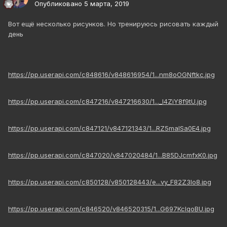
Опубликовано
5 марта, 2019
Вот ещё несколько рисунков. Но тренируюсь рисовать каждый
день
https://pp.userapi.com/c848616/v848616954/1...nm8oOGNftkc.jpg
https://pp.userapi.com/c847216/v847216630/1..._I4ZiY8f9tU.jpg
https://pp.userapi.com/c847121/v847121343/1...RZ5maISa0E4.jpg
https://pp.userapi.com/c847020/v847020484/1...B85DJcmfxK0.jpg
https://pp.userapi.com/c850128/v850128443/e...vy_F82Z3lo8.jpg
https://pp.userapi.com/c846520/v846520315/1...G697KclqoBU.jpg