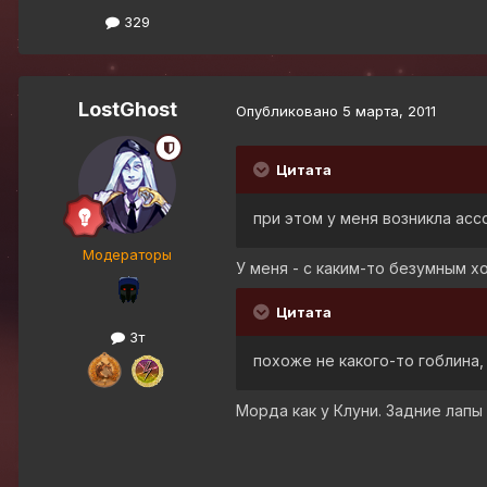
329
LostGhost
Опубликовано
5 марта, 2011
Цитата
при этом у меня возникла асс
Модераторы
У меня - с каким-то безумным хо
Цитата
3т
похоже не какого-то гоблина, 
Морда как у Клуни. Задние лапы