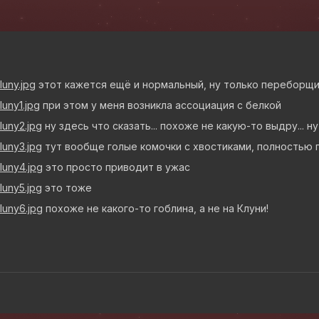
luny.jpg
этот кажется ещё и нормальный, ну только переборщи
luny1.jpg
при этом у меня возникла ассоциация с белкой
cluny2.jpg
ну здесь что сказать... похоже не какую-то выдру... ну
cluny3.jpg
тут вообще голые комочки с хвостиками, полностью пр
cluny4.jpg
это просто приводит в ужас
cluny5.jpg
это тоже
cluny6.jpg
похоже не какого-то гоблина, а не на Клуни!