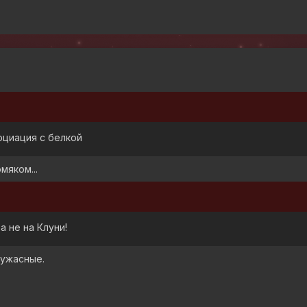
оциация с белкой
мяком...
а не на Клуни!
 ужасные.