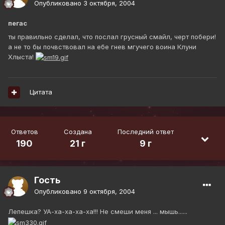
Опубликовано
3 октября, 2004
пегас
ты правильно сделал, что послал грусный смайл, черт побери!
а не то бы почвствовал на ебе гнев мгучего воина Клуни
Хлыста!
Цитата
Ответов
Создана
Последний ответ
190
21 г
9 г
Гость
Опубликовано
9 октября, 2004
Лепешка? УА-ха-ха-ха-ха!!! Не смеши меня ... мышь......