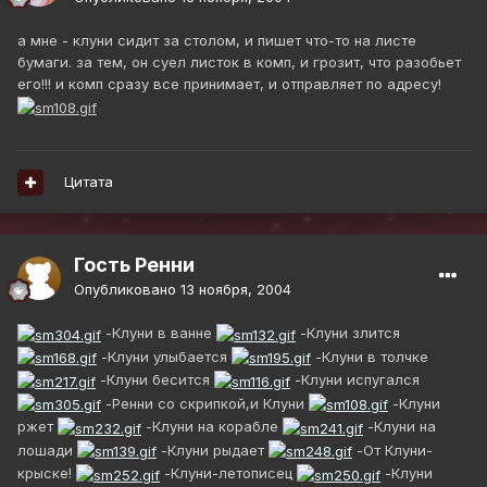
а мне - клуни сидит за столом, и пишет что-то на листе
бумаги. за тем, он суел листок в комп, и грозит, что разобьет
его!!! и комп сразу все принимает, и отправляет по адресу!
Цитата
Гость Ренни
Опубликовано
13 ноября, 2004
-Клуни в ванне
-Клуни злится
-Клуни улыбается
-Клуни в толчке
-Клуни бесится
-Клуни испугался
-Ренни со скрипкой,и Клуни
-Клуни
ржет
-Клуни на корабле
-Клуни на
лошади
-Клуни рыдает
-От Клуни-
крыске!
-Клуни-летописец
-Клуни