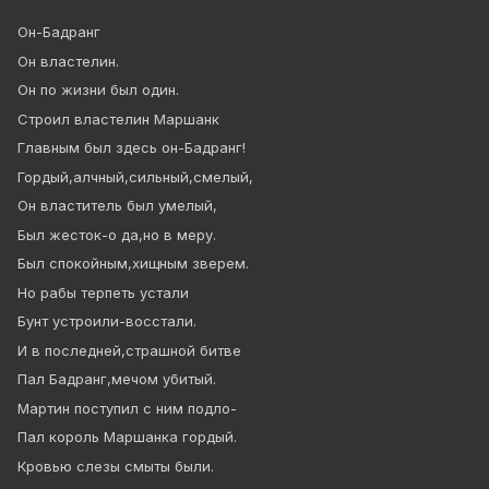
Он-Бадранг
Он властелин.
Он по жизни был один.
Строил властелин Маршанк
Главным был здесь он-Бадранг!
Гордый,алчный,сильный,смелый,
Он властитель был умелый,
Был жесток-о да,но в меру.
Был спокойным,хищным зверем.
Но рабы терпеть устали
Бунт устроили-восстали.
И в последней,страшной битве
Пал Бадранг,мечом убитый.
Мартин поступил с ним подло-
Пал король Маршанка гордый.
Кровью слезы смыты были.