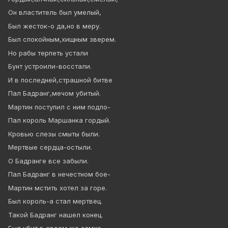
Он властитель был умелый,
Был жесток-о да,но в меру.
Был спокойным,хищным зверем.
Но рабы терпеть устали
Бунт устроили-восстали.
И в последней,страшной битве
Пал Бадранг,мечом убитый.
Мартин поступил с ним подло-
Пал король Маршанка гордый.
Кровью слезы смыты были.
Мертвые сердца-остыли.
О Бадранге все забыли.
Пал Бадранг в нечестном бое-
Мартин мстить хотел за горе.
Был король-а стал мертвец.
Такой Бадранг нашел конец.