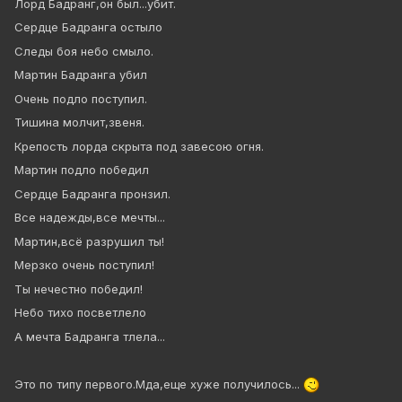
Лорд Бадранг,он был...убит.
Сердце Бадранга остыло
Следы боя небо смыло.
Мартин Бадранга убил
Очень подло поступил.
Тишина молчит,звеня.
Крепость лорда скрыта под завесою огня.
Мартин подло победил
Сердце Бадранга пронзил.
Все надежды,все мечты...
Мартин,всё разрушил ты!
Мерзко очень поступил!
Ты нечестно победил!
Небо тихо посветлело
А мечта Бадранга тлела...
Это по типу первого.Мда,еще хуже получилось...