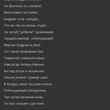
Но Воитель-то схитрил.
Вероломно поступил.
Бадранг и не ожидал,
Что не так он жизнь отдал.
Он погиб,"добром" сраженный.
Гордый,смелый...побежденный.
Мартин Бадранга убил.
Тот закат кровавым был.
Темнотой сомкнуты веки.
Навсегда теперь.Навеки.
Взгляд потух и жизни нет.
Плачет,плачет лунный свет.
В бездну канул он,властитель.
Побежденный победитель.
Так погиб великий воин.
Он был лучшего достоин.