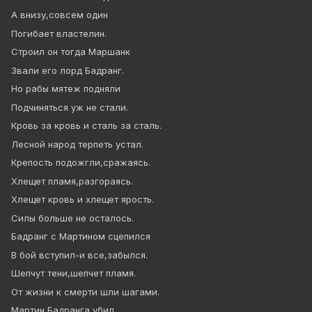
А внизу,совсем один
Погибает властелин.
Строил он тогда Маршанк
Звали его лорд Бадранг.
Но рабы мятеж подняли
Подчиняться уж не стали.
Кровь за кровь и сталь за сталь.
Лесной народ терпеть устал.
Крепость подожгли,сражаясь.
Хлещет пламя,разгораясь.
Хлещет кровь и хлещет ярость.
Силы больше не осталось.
Бадранг с Мартином сцепился
В бой вступил-и все,забылся.
Шепчут тени,шепчет пламя.
От жизни к смерти шли шагами.
Мартин Бадранга убил.