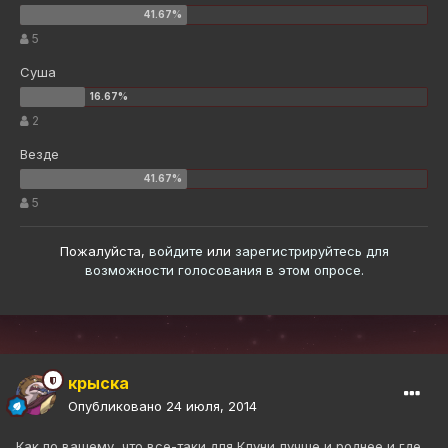
5
Суша
2
Везде
5
Пожалуйста,
войдите
или
зарегистрируйтесь
для
возможности голосования в этом опросе.
крыска
Опубликовано
24 июля, 2014
Как по вашему, что все-таки для Клуни лучше и роднее и где