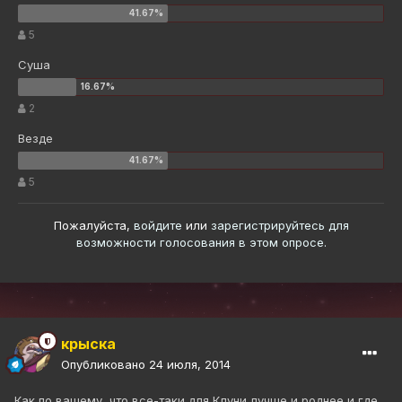
5
Суша
2
Везде
5
Пожалуйста,
войдите
или
зарегистрируйтесь
для
возможности голосования в этом опросе.
крыска
Опубликовано
24 июля, 2014
Как по вашему, что все-таки для Клуни лучше и роднее и где