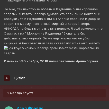
защищая его и назвала "отцом".
По мне, так некоторые аббаты в Рэдволле были хорошими
зверями. Я кстати, всегда думала что если бы не воители и
барсуки , то в Рэдволла были бы вполне хорошие и добрые
звери. По моему , настоящий мирный и добрый зверь
НИКОГДА не будет мечтать стать воином. Я ещё замечала что
Сакстус ( из " Мэриэл из Рэдволла " ) сначала был
действительно мирный. Он же ещё жалел что он убил
хищника. А бессовестный заяц сказал что их нечего жалеть.
Мирнюки всегда промывают мозги нормальным
зверям.
Изменено
30 ноября, 2018
пользователем Ирина Горная
Цитата
2 месяца спустя...
Клод Фролло