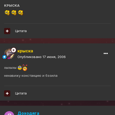
KPbICKA
Цитата
крыска
Опубликовано
17 июня, 2006
хыхыхы
ненавижу констанцию и бэзила
Цитата
Доходяга