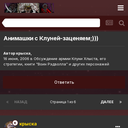
Обсуждение армии Клуни Хлыста, его стратегии, книги "Воин Рэдволла" и других персонажей
Анимашки с Клуней-заценяем;)))
Автор
крыска
,
16 июня, 2006
в
Обсуждение армии Клуни Хлыста, его
стратегии, книги "Воин Рэдволла" и других персонажей
Ответить
НАЗАД
Страница 1 из 6
ДАЛЕЕ
крыска